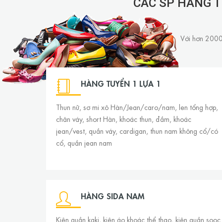
CÁC SP HÀNG T
Với hơn 2000 
HÀNG TUYỂN 1 LỰA 1
Thun nữ, sơ mi xô Hàn/Jean/caro/nam, len tổng hợp,
chân váy, short Hàn, khoác thun, đầm, khoác
jean/vest, quần váy, cardigan, thun nam không cổ/có
cổ, quần jean nam
HÀNG SIDA NAM
Kiện quần kaki, kiện áo khoác thể thao, kiện quần sooc