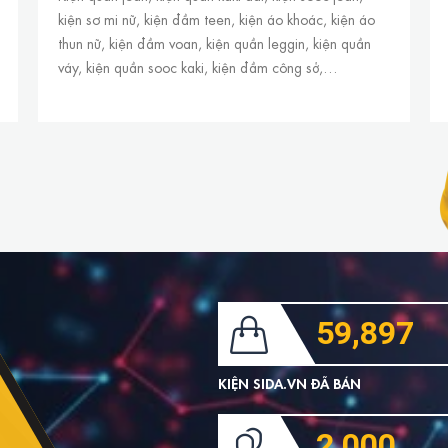
kiện sơ mi nữ, kiện đầm teen, kiện áo khoác, kiện áo
thun nữ, kiện đầm voan, kiện quần leggin, kiện quần
váy, kiện quần sooc kaki, kiện đầm công sở,…
59,897
KIỆN SIDA.VN ĐÃ BÁN
2,000