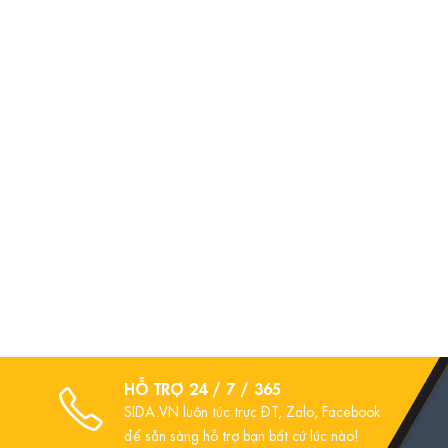
HỖ TRỢ 24 / 7 / 365
SIDA.VN luôn túc trực ĐT, Zalo, Facebook
để sẵn sàng hỗ trợ bạn bất cứ lúc nào!