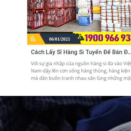
06/01/2021
Cách Lấy Sỉ Hàng Si Tuyển Để Bán Đ
Sida Hiệu Quả
Với sự gia nhập của nguồn hàng si đa vào Việ
Nam dậy lên cơn sống hàng thùng, hàng kiện
mà dân buôn tranh nhau săn lùng những mặ
hàng đồ si đa giá sỉ rẻ nhưng chất lượng luôn
luôn tốt. Do giá thành của sản phẩm sida tuy
cũ mà khá rẻ nhưng chất lượng rất tốt phù
hợp với nguồn thu nhập hằng tháng của
ngườii dân ở TPHCM, Đà Nẵng, Hải Phòng, Hà
Nội hay các tỉnh thành nhỏ đều có thể sở hữ
những bộ quần áo, giày dép, túi xách hàng