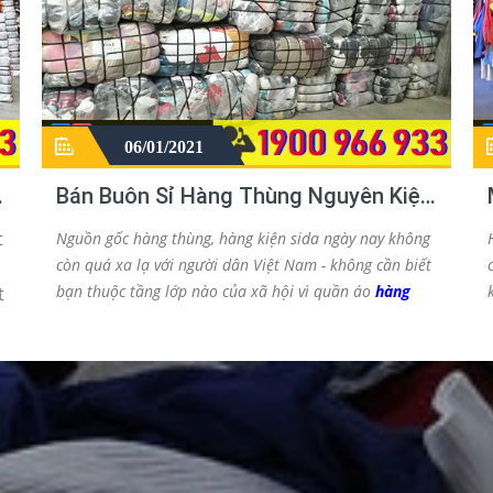
06/01/2021
ồ
Bán Buôn Sỉ Hàng Thùng Nguyên Kiện
Campuchia - Quần Áo
t
Nguồn gốc hàng thùng, hàng kiện sida ngày nay không
còn quá xa lạ với người dân Việt Nam - không cần biết
bạn thuộc tầng lớp nào của xã hội vì quần áo
hàng
t
thùng nguyên kiện
phục vụ mọi nhu cầu của tất cả
mọi người. Do mức độ của kiện hàng thùng quá rộng
rãi nên sẽ xuất hiện rất nhiều câu hỏi như : hàng
thùng là gì - lấy ở đâu, hàng thùng online sao lại được
yêu thích trên cộng động mạng hiện nay,... để giải đáp
những câu hỏi này, hãy cùng sida.vn tìm hiểu chi tiết
u
bài viết dưới đây !