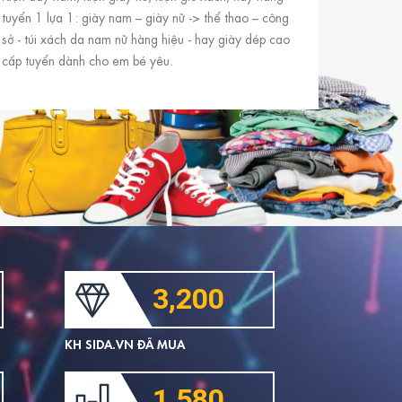
tuyển 1 lựa 1: giày nam – giày nữ -> thể thao – công
sở - túi xách da nam nữ hàng hiệu - hay giày dép cao
cấp tuyển dành cho em bé yêu.
3,200
KH SIDA.VN ĐÃ MUA
1,580