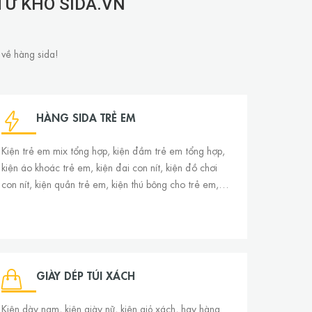
TỪ KHO SIDA.VN
 về hàng sida!
HÀNG SIDA TRẺ EM
Kiện trẻ em mix tổng hợp, kiện đầm trẻ em tổng hợp,
kiện áo khoác trẻ em, kiện đai con nít, kiện đồ chơi
con nít, kiện quần trẻ em, kiện thú bông cho trẻ em,…
GIÀY DÉP TÚI XÁCH
Kiện dày nam, kiện giày nữ, kiện giỏ xách, hay hàng