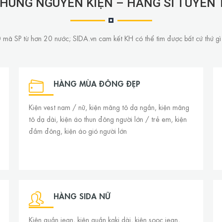
HÙNG NGUYÊN KIỆN – HÀNG SI TUYỂN 
mã SP từ hơn 20 nước; SIDA.vn cam kết KH có thể tìm được bất cứ thứ gì
HÀNG MÙA ĐÔNG ĐẸP
Kiện vest nam / nữ, kiện măng tô dạ ngắn, kiện măng
tô dạ dài, kiện áo thun đông người lớn / trẻ em, kiện
đầm đông, kiện áo gió người lớn
HÀNG SIDA NỮ
Kiện quần jean, kiện quần kaki dài, kiện sooc jean,