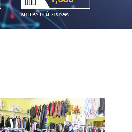
KH THÂN THIẾT >10 NĂM
Các S
Thùng
Hiện na