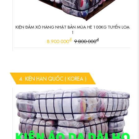
KIỆN ĐẦM XÔ HÀNG NHẬT BẢN MÙA HÈ 100KG TUYỂN LOẠI
1
đ
đ
8.900.000
9.800.000
4. KIỆN HÀN QUỐC ( KOREA )