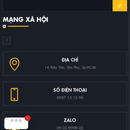
MẠNG XÃ HỘI
ĐỊA CHỈ
14 Trần Tấn, Tân Phú, Tp.HCM
SỐ ĐIỆN THOẠI
0937 15 12 90
ZALO
09 02 8998 02