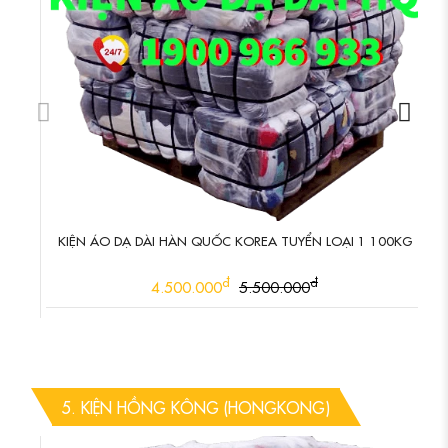
KIỆN ÁO DẠ DÀI HÀN QUỐC KOREA TUYỂN LOẠI 1 100KG
đ
đ
4.500.000
5.500.000
5. KIỆN HỒNG KÔNG (HONGKONG)