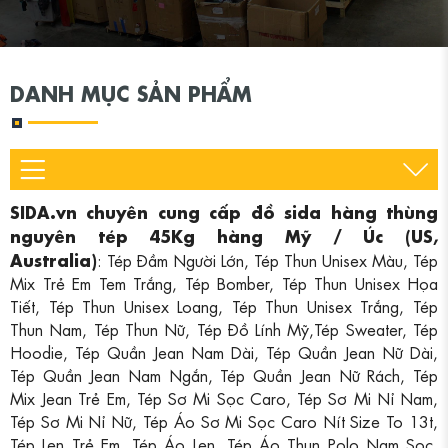
DANH MỤC SẢN PHẨM
SIDA.vn chuyên cung cấp đồ sida hàng thùng
nguyên tép 45Kg hàng Mỹ / Úc (US,
Australia)
: Tép Đầm Người Lớn, Tép Thun Unisex Màu, Tép
Mix Trẻ Em Tem Trắng, Tép Bomber, Tép Thun Unisex Họa
Tiết, Tép Thun Unisex Loang, Tép Thun Unisex Trắng, Tép
Thun Nam, Tép Thun Nữ, Tép Đồ Lính Mỹ,Tép Sweater, Tép
Hoodie, Tép Quần Jean Nam Dài, Tép Quần Jean Nữ Dài,
Tép Quần Jean Nam Ngắn, Tép Quần Jean Nữ Rách, Tép
Mix Jean Trẻ Em, Tép Sơ Mi Sọc Caro, Tép Sơ Mi Nỉ Nam,
Tép Sơ Mi Nỉ Nữ, Tép Áo Sơ Mi Sọc Caro Nít Size To 13t,
Tép Len Trẻ Em, Tép Áo Len, Tép Áo Thun Polo Nam Sọc,