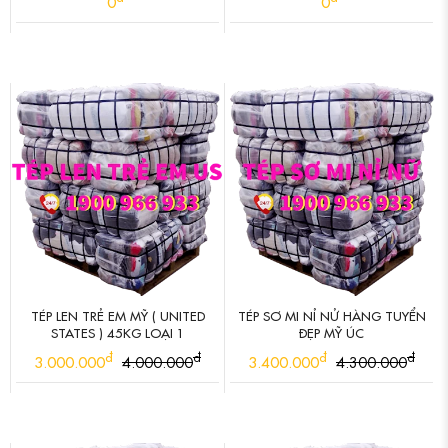
0
0
TÉP LEN TRẺ EM MỸ ( UNITED
TÉP SƠ MI NỈ NỬ HÀNG TUYỂN
STATES ) 45KG LOẠI 1
ĐẸP MỸ ÚC
đ
đ
đ
đ
3.000.000
4.000.000
3.400.000
4.300.000