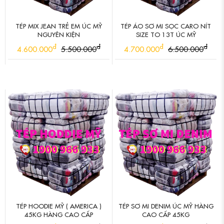
TÉP MIX JEAN TRẺ EM ÚC MỸ
TÉP ÁO SƠ MI SỌC CARO NÍT
NGUYÊN KIỆN
SIZE TO 13T ÚC MỸ
đ
đ
đ
đ
4.600.000
5.500.000
4.700.000
6.500.000
TÉP HOODIE MỸ ( AMERICA )
TÉP SƠ MI DENIM ÚC MỸ HÀNG
45KG HÀNG CAO CẤP
CAO CẤP 45KG