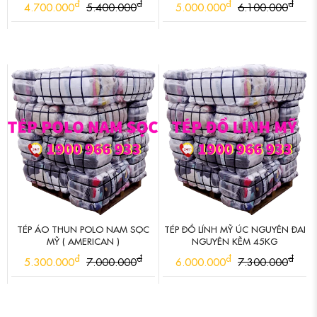
đ
đ
đ
đ
4.700.000
5.400.000
5.000.000
6.100.000
TÉP ÁO THUN POLO NAM SỌC
TÉP ĐỒ LÍNH MỸ ÚC NGUYÊN ĐAI
MỸ ( AMERICAN )
NGUYÊN KẼM 45KG
đ
đ
đ
đ
5.300.000
7.000.000
6.000.000
7.300.000