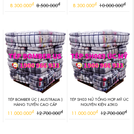
đ
đ
đ
đ
8.300.000
8.500.000
8.300.000
10.000.000
TÉP BOMBER ÚC ( AUSTRALIA )
TÉP SH03 NỬ TỔNG HỢP MỸ ÚC
HÀNG TUYỂN CAO CẤP
NGUYÊN KIỆN 45KG
đ
đ
đ
đ
11.000.000
12.700.000
11.000.000
12.700.000