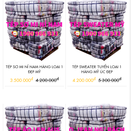
TÉP SƠ MI NỈ NAM HÀNG LOẠI 1
TÉP SWEATER TUYỂN LOẠI 1
ĐẸP MỸ
HÀNG MỸ ÚC ĐẸP
đ
đ
đ
đ
3.500.000
4.200.000
4.200.000
5.300.000