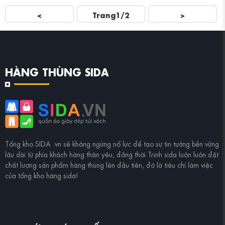
<
Trang1/2
>
HÀNG THÙNG SIDA
Tổng kho
SIDA .vn
sẽ không ngừng nổ lực để tạo sự tin tưởng bền vững
lâu dài từ phía khách hàng thân yêu, đồng thời
Trinh sida
luôn luôn đặt
chất lượng sản phẩm hàng thùng lên đầu tiên, đó là tiêu chí làm việc
của tổng kho hàng sida!