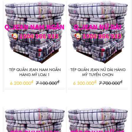
TÉP QUẦN JEAN NAM NGẮN
TÉP QUẦN JEAN NỬ DÀI HÀNG
HÀNG MỸ LOẠI 1
MỸ TUYỂN CHỌN
đ
đ
đ
đ
6.200.000
7.100.000
6.300.000
7.700.000