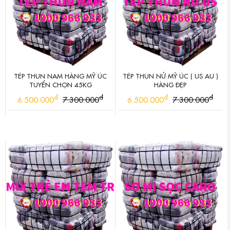
TÉP THUN NAM HÀNG MỸ ÚC
TÉP THUN NỬ MỸ ÚC ( US AU )
TUYỂN CHỌN 45KG
HÀNG ĐẸP
đ
đ
đ
đ
6.500.000
7.300.000
6.500.000
7.300.000