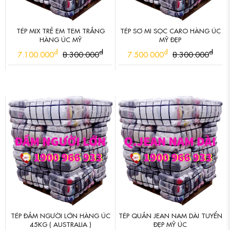
TÉP MIX TRẺ EM TEM TRẮNG
TÉP SƠ MI SỌC CARO HÀNG ÚC
HÀNG ÚC MỸ
MỸ ĐẸP
đ
đ
đ
đ
7.100.000
8.300.000
7.500.000
8.300.000
TÉP ĐẦM NGƯỜI LỚN HÀNG ÚC
TÉP QUẦN JEAN NAM DÀI TUYỂN
45KG ( AUSTRALIA )
ĐẸP MỸ ÚC