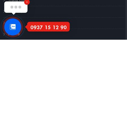
Xin chào!
Giới thiệu
Tin tức
0937 15 12 90
Liên hệ
DỊCH VỤ
Đăng ký email với chúng tôi để nhận được những tin khuyến mãi mới nhất
từ chúng tôi