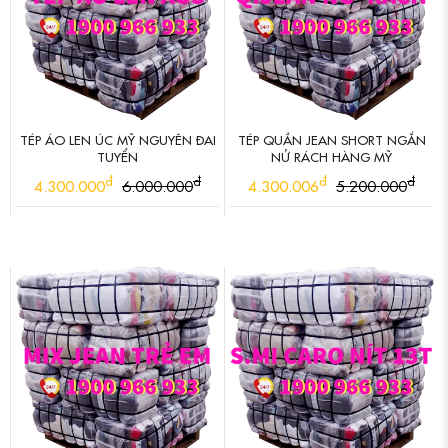
TÉP ÁO LEN ÚC MỸ NGUYÊN ĐAI
TÉP QUẦN JEAN SHORT NGẮN
TUYỂN
NỬ RÁCH HÀNG MỸ
đ
đ
đ
đ
4.300.000
6.000.000
4.300.006
5.200.000