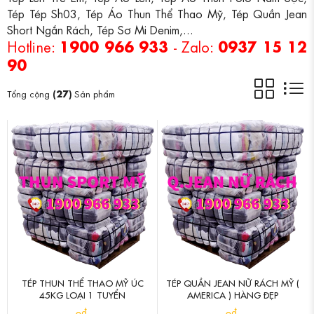
Tép Tép Sh03, Tép Áo Thun Thể Thao Mỹ, Tép Quần Jean
Short Ngắn Rách, Tép Sơ Mi Denim,...
1900 966 933
0937 15 12
Hotline:
- Zalo:
90
(27)
Tổng cộng
Sản phẩm
TÉP THUN THỂ THAO MỸ ÚC
TÉP QUẦN JEAN NỮ RÁCH MỸ (
45KG LOẠI 1 TUYỂN
AMERICA ) HÀNG ĐẸP
đ
đ