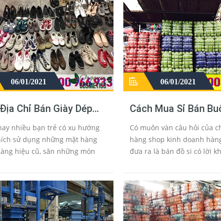
06/01/2021
06/01/2021
Địa Chỉ Bán Giày Dép
Cách Mua Sỉ Bán Bu
a Secondhand Hàng
Hàng Thùng Nguyên
nay nhiều bạn trẻ có xu hướng
Có muôn vàn câu hỏi của c
ng Xịn Rẻ
Campuchia
hích sử dụng những mặt hàng
hàng shop kinh doanh hàng
hàng hiệu cũ, săn những món
đưa ra là bán đồ si có lời k
ộc lạ đặc biệt là giày si hàng
hàng thùng có lãi không, m
Hà Nộivới nhiều kiểu dáng, chất
ở đâu đẹp giá rẻ tphcm ? q
dành cho nam và nữ v...
ở đâu hà nội? nơi bán đồ...