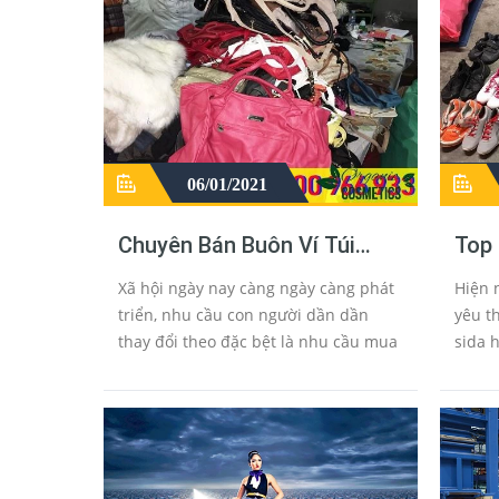
06/01/2021
Chuyên Bán Buôn Ví Túi
Top 
Xách Sida Da Thật Hàng
Sid
Xã hội ngày nay càng ngày càng phát
Hiện 
Thùng Cao Cấp
Thù
triển, nhu cầu con người dần dần
yêu t
thay đổi theo đặc bệt là nhu cầu mua
sida 
sắm những chiếc túi xách da thật
hàng đ
hàng hiệu, túi đeo chéo hàng cao
hiệu 
cấp...
liệu 