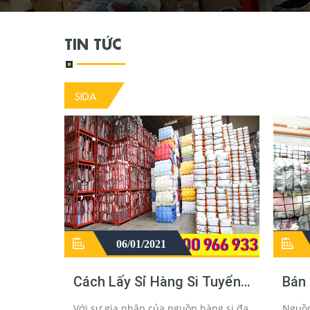
TIN TỨC
SIDA
06/01/2021
Cách Lấy Sỉ Hàng Si Tuyển
Bán
Để Bán Đồ Sida Hiệu Quả
Ngu
Với sự gia nhập của nguồn hàng si đa
Nguồn