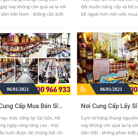
n Áo
Nội Đà Nẵng
gày nay không còn quá xa lạ với
đổi muốn nâng cấp và bổ su
 dân Việt Nam - không cần biết
bề ngoài hơn nên việc mua
uộc tầng lớp nào của xã hội vì
không chỉ chị em phụ nữ ma
 áo hàng thùng nguyên ...
ông cũng chăm chút cho ba
hơn với...
06/01/2021
06/01/2021
 Cung Cấp Mua Bán Sỉ
Nơi Cung Cấp Lấy S
 Áo Cũ Đồ Sida Giá Rẻ
Đồ Si Da Nguyên Kiệ
nay, mức sống tại Sài Gòn, Hà
Cụm từ hàng thùng nguyên 
t
Campuchia
àng ngày càng tăng cao - mọi
nay không còn quá xa lạ vớ
̀u luôn được dè chừng bởi chi
dân Việt - không phân biệt 