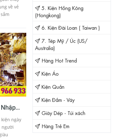
ng về vẻ
5. Kiện Hồng Kông
 sắm
(Hongkong)
̀ còn đàn
6. Kiện Đài Loan ( Taiwan )
̉n thân
7. Tép Mỹ / Úc (US/
Australia)
Hàng Hot Trend
Kiện Áo
Kiện Quần
Kiện Đầm - Váy
ỉ Nhập
Giày Dép - Túi xách
n
kiện ngày
Hàng Trẻ Em
i người
giàu