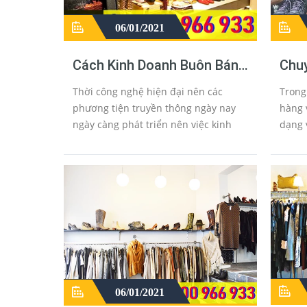
06/01/2021
Cách Kinh Doanh Buôn Bán
Chu
Quần Áo Sida Cũ Online
Dạ 
Thời công nghệ hiện đại nên các
Trong
Trên Mạng
Thun
phương tiện truyền thông ngày nay
hàng 
ngày càng phát triển nên việc kinh
dạng 
doanh mua bán quần áo sida cũ
mặt h
online trên mạng hiện nay diễn ra
lượng
khá sôi nổi đặc biệt là trên các tr...
liệu,
06/01/2021