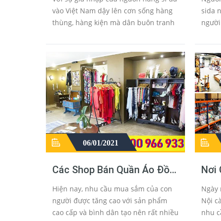
Quầ
vào Việt Nam dậy lên cơn sống hàng
sida n
thùng, hàng kiện mà dân buôn tranh
người
nhau săn lùng những mặt hàng đồ si
bạn th
đa giá sỉ rẻ nhưng chất lượng luôn...
quần
06/01/2021
Các Shop Bán Quần Áo Đồ
Nơi
Si Hàng Thùng Secondhand
Quần
Hiện nay, nhu cầu mua sắm của con
Ngày 
Nổi Tiếng
Nhấ
người được tăng cao với sản phẩm
Nội c
cao cấp và bình dân tạo nên rất nhiều
nhu câ