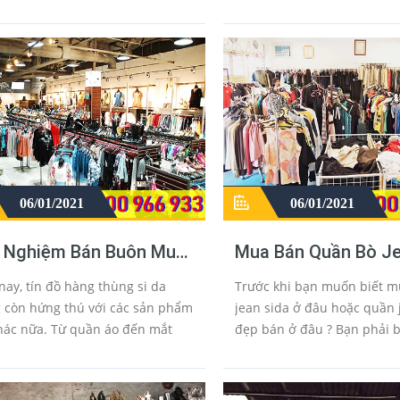
ọi thứ khá cao. Với khoản lương
nghèo không phân biệt tầng
ưng lại có niềm đam mê với...
thể phù hợp với tất cả mọi 
06/01/2021
06/01/2021
h Nghiệm Bán Buôn Mua
Mua Bán Quần Bò Je
h Mắt Hàng Thùng Xịn
Nam Nữ Hàng Thùn
nay, tín đồ hàng thùng si da
Trước khi bạn muốn biết 
puchia
Nguyên Kiện
còn hứng thú với các sản phẩm
jean sida ở đâu hoặc quần 
khác nữa. Từ quần áo đến mắt
đẹp bán ở đâu ? Bạn phải b
hàng thùng xịn đến bình dân
jean sida loại 1 hay quần j
́, đặc biệt là dãy đường ...
hàng hiệu có sức ảnh hưở
nà...