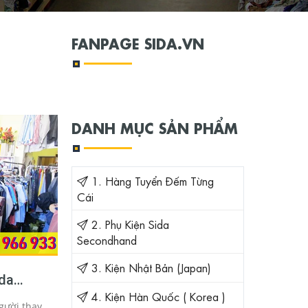
FANPAGE SIDA.VN
DANH MỤC SẢN PHẨM
1. Hàng Tuyển Đếm Từng
Cái
2. Phụ Kiện Sida
Secondhand
3. Kiện Nhật Bản (Japan)
da
cm Hà
4. Kiện Hàn Quốc ( Korea )
gười thay