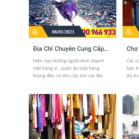
06/01/2021
Địa Chỉ Chuyên Cung Cấp
Chợ
Quần Áo Cũ Đồ Sida Giá Sỉ
Sid
Hiện nay những người kinh doanh
Các c
Cambodia
Cam
mặt hàng sỉ , quần áo sida hàng
bán h
thùng đều có nhu cầu tìm các địa
thị t
điểm bán đồ sida hàng thùng tại các
mua b
thành phố lớn, các kho hàng tại
lĩnh 
cambodia đó là nhu cầu thiết yếu
nhu c
củ...