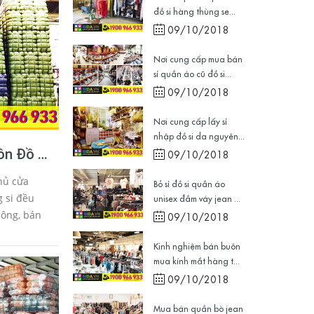
đồ si hàng thùng se...
09/10/2018
Nơi cung cấp mua bán
sỉ quần áo cũ đồ si...
09/10/2018
Nơi cung cấp lấy sỉ
nhập đồ si da nguyên...
ôn Đồ Si
09/10/2018
 Kiện
hủ cửa
Bỏ sỉ đồ si quần áo
 si đều
unisex đầm váy jean ...
hông, bán
09/10/2018
ua đồ sida
Kinh nghiệm bán buôn
uần áo cũ
mua kính mắt hàng t...
09/10/2018
Mua bán quần bò jean