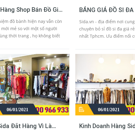
 Hàng Shop Bán Đồ Giày
BẢNG GIÁ ĐỒ SI Đ
h Tuyển Tại Đà Nẵng
THÙNG NGUYÊN KI
niệm đồ bành hiện nay vẫn còn
Sida.vn - địa điểm nơi cung
TUYỂN LOẠI 1
á mới mẻ so với một số người
chuyên bỏ sỉ đồ si đa giá rẻ
dùng thời trang , họ không biết
nhất Tphcm. Ưu điểm nổi của kho
nh là gì, có những loại đồ bành
hàng chúng tôi là được nhậ
 nào, nơi nào bán đồ si đồ bành,
chính gốc từ nước ngoài - c
uần áo cũ, già...
Campuchia vì vậy giá các...
06/01/2021
06/01/2021
ida Đắt Hàng Vì Là
Kinh Doanh Hàng Si
g Hiệu Cao Cấp
Thùng Kiếm 100 Triệ