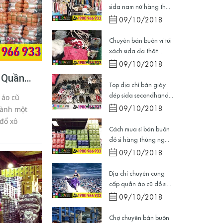
sida nam nữ hàng th...
09/10/2018
Chuyên bán buôn ví túi
xách sida da thật...
09/10/2018
 Quần
Top địa chỉ bán giày
 Online
dép sida secondhand...
 áo cũ
09/10/2018
hành một
 đổ xô
Cách mua sỉ bán buôn
y theo xu
đồ si hàng thùng ng...
nline ,
09/10/2018
 b...
Địa chỉ chuyên cung
cấp quần áo cũ đồ si...
09/10/2018
Chợ chuyên bán buôn