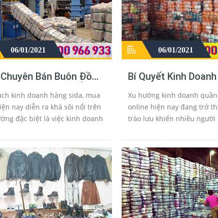
06/01/2021
06/01/2021
 Chuyên Bán Buôn Đồ
Bí Quyết Kinh Doanh
a Kho Hàng Thùng Ở
Áo Si Da Hàng Thùng
ách kinh doanh hàng sida, mua
Xu hướng kinh doanh quần
puchia
Hiệu Quả
iện nay diễn ra khá sôi nổi trên
online hiện nay đang trở t
rường đặc biệt là việc kinh doanh
trào lưu khiến nhiều người
án hàng online trên mạng về
theo. Lý do gì khiến họ chạ
vực, các mặt hàng phục vụ cho
hướng kinh doanh đồ si cũ o
ầu cu...
nếu chọn kinh doanh thì cần