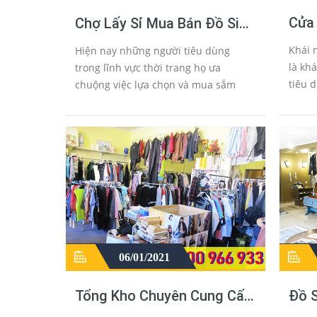
Cửa
Chợ Lấy Sỉ Mua Bán Đồ Sida
Bàn
Hàng Thùng Nguyên Kiện
Khái 
Hiện nay những người tiêu dùng
Campuchia Ở Sài Gòn -
là kh
trong lĩnh vực thời trang họ ưa
TpHCM
tiêu 
chuộng việc lựa chọn và mua sắm
đồ bà
quần áo hàng si, đồ cũ giá rẻ. Do đó
tuyển
trên khắp cả nước đặc biệt là tphcm
mua q
và hà nội là 2 khu vực có các ch...
06/01/2021
Tổng Kho Chuyên Cung Cấp
Đồ S
Quần Áo Hàng Thùng
Hàn