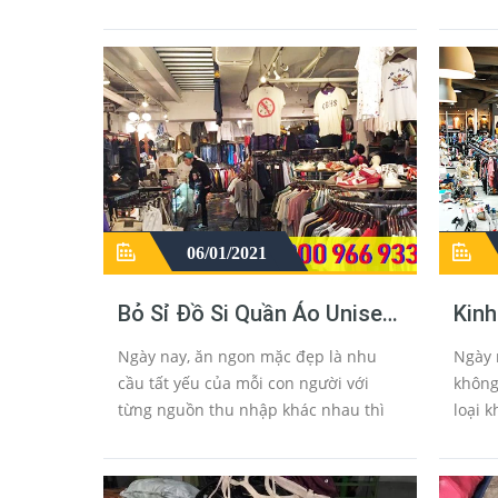
sự lựa chọn cho người tiêu dùng với
tiêu m
giá cao hoặc giá rẻ tùy thuộc va...
ít nh
06/01/2021
Bỏ Sỉ Đồ Si Quần Áo Unisex
Kin
Đầm Váy Jean Nhật Hàn
Kín
Ngày nay, ăn ngon mặc đẹp là nhu
Ngày 
Hồng Kông
Cam
cầu tất yếu của mỗi con người với
không 
từng nguồn thu nhập khác nhau thì
loại 
mỗi người lại có cách chi tiêu cho nhu
kính 
cầu bản thân. Cái đẹp luôn được mọi
đều co
người hươ...