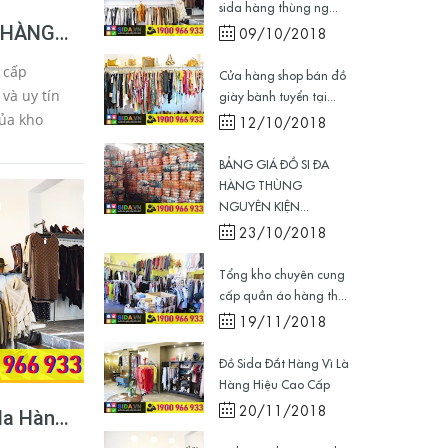
sida hàng thùng ng...
A HÀNG
09/10/2018
ỆN
 cấp
Cửa hàng shop bán đồ
 và uy tín
giày bành tuyển tại...
12/10/2018
p hàng si
BẢNG GIÁ ĐỒ SI ĐA
ụ thể là
HÀNG THÙNG
NGUYÊN KIỆN...
23/10/2018
Tổng kho chuyên cung
cấp quần áo hàng th...
19/11/2018
Đồ Sida Đắt Hàng Vì Là
Hàng Hiệu Cao Cấp
20/11/2018
da Hàng
u 1