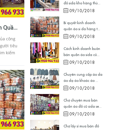
đồ sida kho hàng thù...
09/10/2018
Bí quyết kinh doanh
n Quần
quần áo si da hàng t...
ondhand
09/10/2018
của công
Phòng
gười tiêu
Cách kinh doanh buôn
tìm kiếm
bán quần áo sida cũ...
hời trang
09/10/2018
ngữ
..
Chuyên cung cấp áo da
áo dạ áo khoác áo ...
09/10/2018
Chợ chuyên mua bán
quần áo đồ cũ sida se...
09/10/2018
Chợ lấy sỉ mua bán đồ