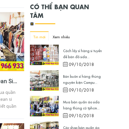
 lớp có
CÓ THỂ BẠN QUAN
người và...
TÂM
Tin mới
Xem nhiều
Cách lấy sỉ hàng si tuyển
để bán đồ sida...
09/10/2018
Bán buôn sỉ hàng thùng
an Sida
nguyên kiện Campu...
g
09/10/2018
mua quần
jean si
Mua bán quần áo sida
iết quần
hàng thùng cũ tphcm...
ean sida
09/10/2018
ng như thế
Các shop bán quần áo