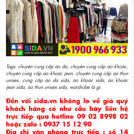
Tags: chuyên cung cấp áo da, chuyên cung cấp áo khoác,
chuyên cung cấp áo khoác jean, chuyên cung cấp áo thun
unisex, cung cấp áo da sida, áo khoác sida, áo khoác
jean sida, áo thun unisex sida, wardrobe là gì.
Đến với sida.vn không lo về giá quý
khách hàng có nhu cầu hãy liên hệ
trực tiếp qua hotline 09 02 8998 02
hoặc zalo : 0937 15 12 90
Địa chỉ văn phòng trực tiếp : số 14