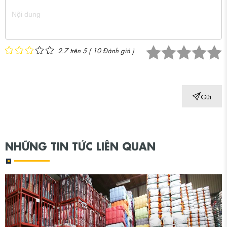
2.7 trên 5
(
10
Đánh giá )
1 star.
2 stars.
3 stars.
4 stars.
5 stars.
Gửi
NHỮNG TIN TỨC LIÊN QUAN