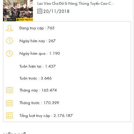
Lạc Vào Chợ Đồ Si Hàng Thùng Tuyển Cao C...
20/11/2018
Đang truy cập :
765
Ngày hôm nay :
267
Ngày hôm qua :
1.190
Tuần hiện tại :
1.457
Tuần trước :
3.646
Tháng này :
165.474
Tháng trước :
170.399
Tổng lượt truy cập :
2.176.187