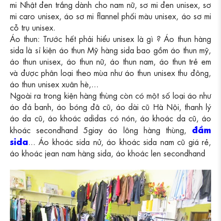
mi Nhật đen trắng dành cho nam nữ, sơ mi đen unisex, sơ
mi caro unisex, áo sơ mi flannel phối màu unisex, áo sơ mi
cỗ trụ unisex.
Áo thun: Trước hết phải hiểu unisex là gì ? Áo thun hàng
sida là sỉ kiện áo thun Mỹ hàng sida bao gồm áo thun mỹ,
áo thun unisex, áo thun nữ, áo thun nam, áo thun trẻ em
và được phân loại theo mùa như áo thun unisex thu đông,
áo thun unisex xuân hè,...
Ngoài ra trong kiện hàng thùng còn có một số loại áo như
áo đá banh, áo bóng đã cũ, áo dài cũ Hà Nội, thanh lý
áo da cũ, áo khoác adidas có nón, áo khoác da cũ, áo
đầm
khoác secondhand 5giay áo lông hàng thùng,
sida
... Áo khoác sida nử, áo khoác sida nam cũ giá rẻ,
áo khoác jean nam hàng sida, áo khoác len secondhand