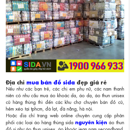
Địa chỉ
mua bán đồ sida
đẹp giá rẻ
Nếu như các bạn trẻ, các chị em phụ nữ, các nam thanh
niên có nhu cầu mua áo khoác da, áo dạ, áo thun unisex
cũ hàng thùng thì đến các khu chợ chuyên bán đồ cũ,
hẻm xéo tại tphcm, đà lạt, đà nẵng, hà nội.
Hoặc địa chỉ trang web online chuyên cung cấp phân
nguyên kiện
phối các loại áo hàng thùng sida
áo thun
đồ si như áo thun unisex, áo khoác jean nam secondhand,