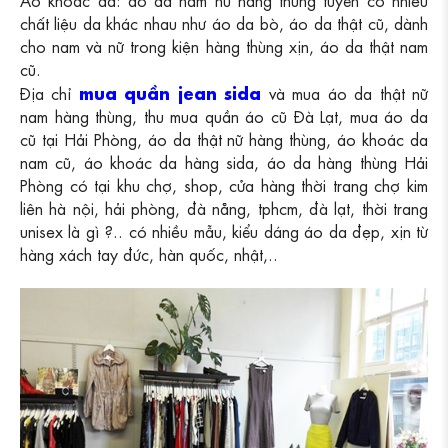
chất liệu da khác nhau như áo da bò, áo da thật cũ, dành
cho nam và nữ trong kiện hàng thùng xịn, áo da thật nam
cũ.
mua quần jean sida
Địa chỉ
và mua áo da thật nữ
nam hàng thùng, thu mua quần áo cũ Đà Lạt, mua áo da
cũ tại Hải Phòng, áo da thật nữ hàng thùng, áo khoác da
nam cũ, áo khoác da hàng sida, áo da hàng thùng Hải
Phòng có tại khu chợ, shop, cửa hàng thời trang chợ kim
liên hà nội, hải phòng, đà nẵng, tphcm, đà lạt, thời trang
unisex là gì ?.. có nhiều mẫu, kiểu dáng áo da đẹp, xịn từ
hàng xách tay đức, hàn quốc, nhật,..