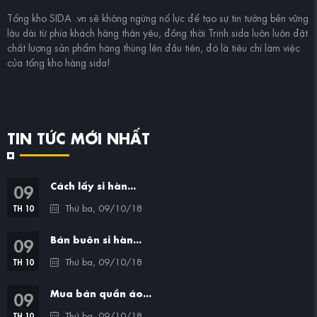
Tổng kho
SIDA .vn
sẽ không ngừng nổ lực để tạo sự tin tưởng bền vững
lâu dài từ phía khách hàng thân yêu, đồng thời
Trinh sida
luôn luôn đặt
chất lượng sản phẩm hàng thùng lên đầu tiên, đó là tiêu chí làm việc
của tổng kho hàng sida!
TIN TỨC MỚI NHẤT
09
Cách lấy sỉ hàn...
Thứ ba, 09/10/18
TH 10
09
Bán buôn sỉ hàn...
Thứ ba, 09/10/18
TH 10
09
Mua bán quần áo...
Thứ ba, 09/10/18
TH 10