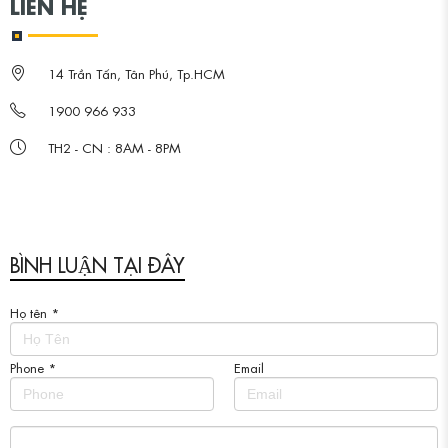
LIÊN HỆ
14 Trần Tấn, Tân Phú, Tp.HCM
1900 966 933
TH2 - CN : 8AM - 8PM
BÌNH LUẬN TẠI ĐÂY
Họ tên
*
Phone
*
Email