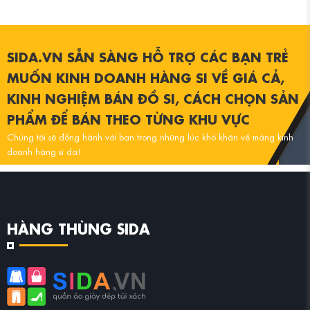
SIDA.VN SẴN SÀNG HỖ TRỢ CÁC BẠN TRẺ
MUỐN KINH DOANH HÀNG SI VỀ GIÁ CẢ,
KINH NGHIỆM BÁN ĐỒ SI, CÁCH CHỌN SẢN
PHẨM ĐỂ BÁN THEO TỪNG KHU VỰC
Chúng tôi sẽ đồng hành với bạn trong những lúc khó khăn về mảng kinh
doanh hàng si da!
LIÊN HỆ CHÚNG TÔI
HÀNG THÙNG SIDA