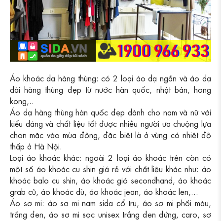
Áo khoác dạ hàng thùng: có 2 loại áo dạ ngắn và áo dạ
dài hàng thùng đẹp từ nước hàn quốc, nhật bản, hong
kong,..
Áo dạ hàng thùng hàn quốc đẹp dành cho nam và nữ với
kiểu dáng và chất liệu tốt được nhiều người ưa chuộng lựa
chọn mặc vào mùa đông, đặc biệt là ở vùng có nhiệt độ
thấp ở Hà Nội.
Loại áo khoác khác: ngoài 2 loại áo khoác trên còn có
một số áo khoác cu shin giá rẻ với chất liệu khác như: áo
khoác balo cu shin, áo khoác gió secondhand, áo khoác
grab cũ, áo khoác dù, áo khoác jean, áo khoác len,...
Áo sơ mi: áo sơ mi nam sida cổ trụ, áo sơ mi phối màu,
trắng đen, áo sơ mi sọc unisex trắng đen đứng, caro, sơ