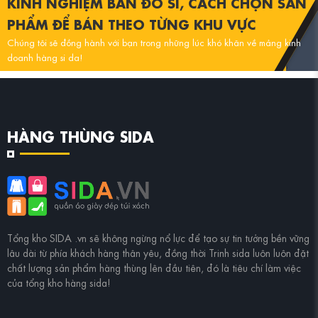
KINH NGHIỆM BÁN ĐỒ SI, CÁCH CHỌN SẢN
PHẨM ĐỂ BÁN THEO TỪNG KHU VỰC
Chúng tôi sẽ đồng hành với bạn trong những lúc khó khăn về mảng kinh
doanh hàng si da!
LIÊN HỆ CHÚNG TÔI
HÀNG THÙNG SIDA
Tổng kho
SIDA .vn
sẽ không ngừng nổ lực để tạo sự tin tưởng bền vững
lâu dài từ phía khách hàng thân yêu, đồng thời
Trinh sida
luôn luôn đặt
chất lượng sản phẩm hàng thùng lên đầu tiên, đó là tiêu chí làm việc
của tổng kho hàng sida!