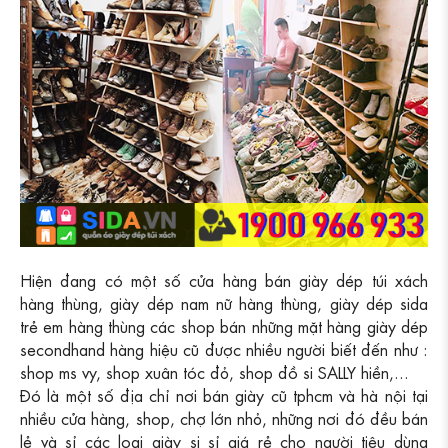
Hiện đang có một số cửa hàng bán giày dép túi xách
hàng thùng, giày dép nam nữ hàng thùng, giày dép sida
trẻ em hàng thùng các shop bán những mặt hàng giày dép
secondhand hàng hiệu cũ được nhiều người biết đến như :
shop ms vy, shop xuân tóc đỏ, shop đồ si SALLY hiền,...
Đó là một số địa chỉ nơi bán giày cũ tphcm và hà nội tại
nhiều cửa hàng, shop, chợ lớn nhỏ, những nơi đó đều bán
lẻ và sỉ các loại giày si sỉ giá rẻ cho người tiêu dùng