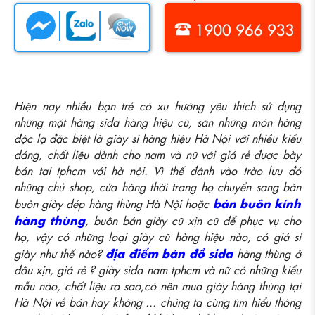
Hiện nay nhiều bạn trẻ có xu hướng yêu thích sử dụng
những mặt hàng sida hàng hiệu cũ, săn những món hàng
độc lạ đặc biệt là giày si hàng hiệu Hà Nội với nhiều kiểu
dáng, chất liệu dành cho nam và nữ với giá rẻ được bày
bán tại tphcm với hà nội. Vì thế đánh vào trào lưu đó
những chủ shop, cửa hàng thời trang họ chuyển sang bán
bán buôn kính
buôn giày dép hàng thùng Hà Nội hoặc
hàng thùng
, buôn bán giày cũ xịn cũ để phục vụ cho
họ, vậy có những loại giày cũ hàng hiệu nào, có giá sỉ
địa điểm bán đồ sida
giày như thế nào?
hàng thùng ở
đâu xịn, giá rẻ ? giày sida nam tphcm và nữ có những kiểu
mẫu nào, chất liệu ra sao,có nên mua giày hàng thùng tại
Hà Nội về bán hay không ... chúng ta cùng tìm hiểu thông