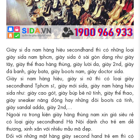
Giày si đa nam hàng hiệu secondhand thì có những loại
giày sida nam tphcm, giày sida ở sài gòn dạng như giày
tây, giày thể thao hàng thùng, giày lười da, giày 2nd, giày
đá banh, giày bata, giày boots nam, giày doctor sida.
Giày si nam hàng hiệu, giày si nữ thì có loại giày
secondhand Tphcm sĩ, giày mới sida, giày nam hàng hiệu
sida như: giày cao gót, giày búp bê nữ tính, giày thể thao,
giày sneaker năng động hay những đôi boots cá tính,
giày sandal adda, giày 2nd,...
Ngoài ra trong kiện giày hàng thùng nam xịn giá siêu rẻ
có loại giày secondhand Hà Nội dành cho trẻ em dễ
thương, xinh xắn với nhiều mẫu mã đẹp.
Đối với những mặt hàng giày second hand trẻ em thì có