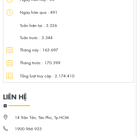
Ngày hôm qua :
491
Tuần hiện tại :
3.326
Tuần trước :
5.344
Tháng này :
163.697
Tháng trước :
170.399
Tổng lượt truy cập :
2.174.410
LIÊN HỆ
14 Trần Tấn, Tân Phú, Tp.HCM
1900 966 933