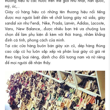
thương hiệu từ các nước trên thế giới như nhật, hàn quốc,
mỹ, úc,..
Giày cũ hàng hiệu có những tên thương hiệu nổi tiếng
được mọi người biết đến về chất lượng giày nữ sida, giày
sandal xịn như Fendi, Nike, Prada, Lanvin, Adidas, Lacoste,
Vans, New Balance,..được nhiều bạn trẻ ưa chuộng lựa
chọn để làm phụ kiện đi kèm với thời trang, nhằm khẳng
định cá tính, phong cách của mình.
Tại các cửa hàng buôn bán giày xịn cũ, dép hàng thùng
cao cấp cũ họ luôn sắp xếp và phân loại giày cũ giá rẻ
theo từng loại riêng, dành cho đối tượng nam và nữ riêng
để mọi người dễ nhận thấy.