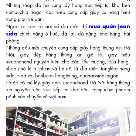
Những shop đó họ cũng lấy hàng trực tiếp tại kho bên
campuchia hoặc các web cung cấp giày cũ hàng hiệu
trung gian về bán.
mua quần jean
Ngoài ra còn có một số địa điểm để
sida
chính hãng ở huế, đà lạt, đà nẵng, nha trang, hải
phòng,...
Những đầu mối chuyên cung cấp giày hàng thùng xịn Hà
Nội, giày dép hàng thùng xịn giá rẻ, giày hiệu
secondhand nguyên kiện cho các tiểu thương, cửa hàng,
shop nhỏ lẻ ở tphcm và hà nội là địa điểm tongkho hang
sida, sida.vn, banbuon hangthung, quanaosidasaigon,...
Hoặc có thể lấy giày nam secondhand Hà Nội hàng thùng
xịn nguyên kiện trực tiếp tại kho bên campuchia phnom
pênh vận chuyển về việt nam.