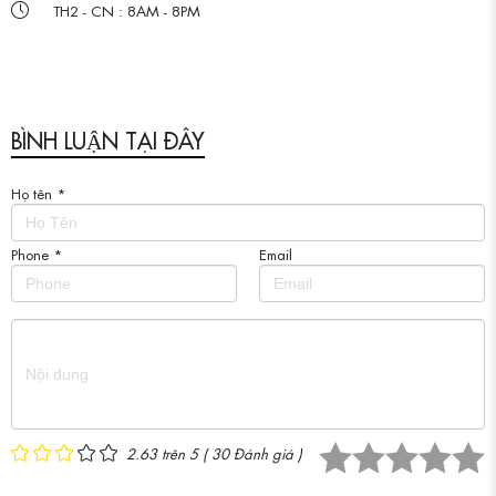
TH2 - CN : 8AM - 8PM
BÌNH LUẬN TẠI ĐÂY
Họ tên
*
Phone
*
Email
2.63 trên 5
(
30
Đánh giá )
1 star.
2 stars.
3 stars.
4 stars.
5 stars.