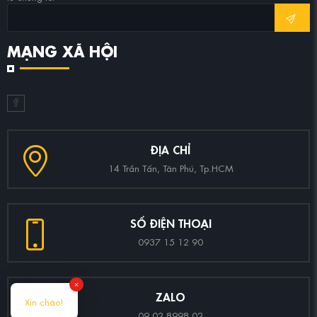
MẠNG XÃ HỘI
ĐỊA CHỈ
14 Trần Tấn, Tân Phú, Tp.HCM
SỐ ĐIỆN THOẠI
0937 15 12 90
ZALO
09 02 8998 02