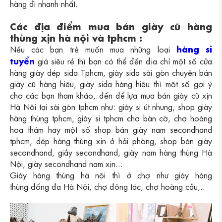
hàng đi nhanh nhất.
Các địa điểm mua bán giày cũ hàng
thùng xịn hà nội và tphcm :
hàng si
Nếu các bạn trẻ muốn mua những loại
tuyển
giá siêu rẻ thì bạn có thể đến địa chỉ một số cửa
hàng giày dép sida Tphcm, giày sida sài gòn chuyên bán
giày cũ hàng hiệu, giày sida hàng hiệu thì một số gợi ý
cho các bạn tham khảo, đến để lựa mua bán giày cũ xịn
Hà Nội tại sài gòn tphcm như: giày si út nhung, shop giày
hàng thùng tphcm, giày si tphcm chợ bàn cờ, chợ hoàng
hoa thám hay một số shop bán giày nam secondhand
tphcm, dép hàng thùng xịn ở hải phòng, shop bán giày
secondhand, giầy secondhand, giày nam hàng thùng Hà
Nội, giày secondhand nam xịn...
Giày hàng thùng hà nội thì ở chợ như giày hàng
thùng đống đa Hà Nội, chợ đông tác, chợ hoàng cầu,..