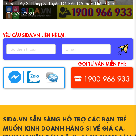
Cách Lấy Sỉ Hàng Si Tuyển Để Bán Đồ Sida Hiệu Quả
06/01/2021
SIDA.VN SẴN SÀNG HỖ TRỢ CÁC BẠN TRẺ
MUỐN KINH DOANH HÀNG SI VỀ GIÁ CẢ,