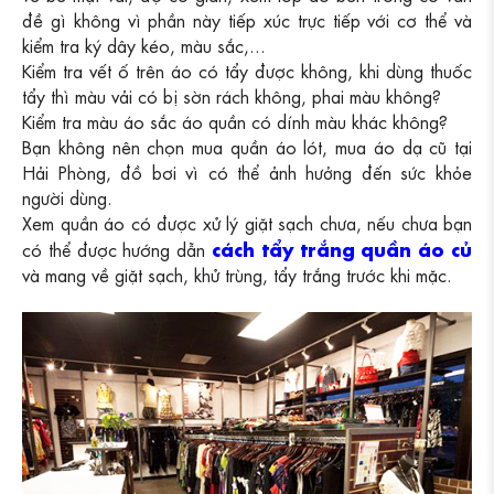
đề gì không vì phần này tiếp xúc trực tiếp với cơ thể và
kiểm tra ký dây kéo, màu sắc,...
Kiểm tra vết ố trên áo có tẩy được không, khi dùng thuốc
tẩy thì màu vải có bị sờn rách không, phai màu không?
Kiểm tra màu áo sắc áo quần có dính màu khác không?
Bạn không nên chọn mua quần áo lót, mua áo dạ cũ tại
Hải Phòng, đồ bơi vì có thể ảnh hưởng đến sức khỏe
người dùng.
Xem quần áo có được xử lý giặt sạch chưa, nếu chưa bạn
cách tẩy trắng quần áo củ
có thể được hướng dẫn
và mang về giặt sạch, khử trùng, tẩy trắng trước khi mặc.