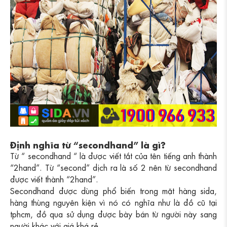
Định nghĩa từ “secondhand” là gì?
Từ “ secondhand “ là được viết tắt của tên tiếng anh thành
“2hand”. Từ “second” dịch ra là số 2 nên từ secondhand
được viết thành “2hand”.
Secondhand được dùng phổ biến trong mặt hàng sida,
hàng thùng nguyên kiện vì nó có nghĩa như là đồ cũ tại
tphcm, đồ qua sử dụng được bày bán từ người này sang
người khác với giá khá rẻ.