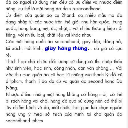
đã có người sử dụng nên đều có ưu điểm và nhược điểm
riêng, cụ thể là mặt hàng áo da xịn secondhand.
Ưu điểm của quần áo cũ 2hand: có nhiều mẫu mã đa
dạng nhập từ các nước trên thế giới như hàn quốc, trung
quốc, hong kong, mỹ, úc, nhật,.. với nhiều thương hiệu nổi
tiếng, với nhiều loại, chất liệu vải khác nhau.
Các mặt hàng quần áo secondhand, giày dép, đồng hồ,
giày hàng thùng
.
túi xách, mắt kính,
.. có giá cả cực
rẻ.
Thích hợp cho nhiều đối tượng sử dụng có thu nhập thấp
như sinh viên, học sinh, công nhân, dân văn phòng,... Với
việc thu mua quần áo cũ hcm từ những vựa thanh lý đồ cũ
ở tphcm, thanh lí áo da cũ và quần áo second hand Đà
Nẵng.
Nhược điểm: những mặt hàng không có hàng mới, có thể
bị rách hỏng vài chỗ, hàng đã qua sử dụng nên có thể bị
lây nhiễm bệnh về da, mất nhiều thời gian lựa chọn nguồn
hàng ưng ý theo sở thích của mình tại chợ quần áo
secondhand tphcm