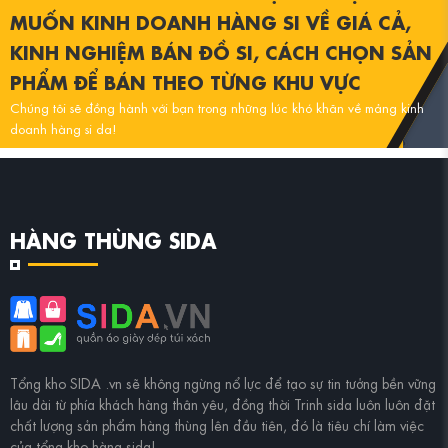
MUỐN KINH DOANH HÀNG SI VỀ GIÁ CẢ,
KINH NGHIỆM BÁN ĐỒ SI, CÁCH CHỌN SẢN
PHẨM ĐỂ BÁN THEO TỪNG KHU VỰC
Chúng tôi sẽ đồng hành với bạn trong những lúc khó khăn về mảng kinh
doanh hàng si da!
LIÊN HỆ CHÚNG TÔI
HÀNG THÙNG SIDA
Tổng kho
SIDA .vn
sẽ không ngừng nổ lực để tạo sự tin tưởng bền vững
lâu dài từ phía khách hàng thân yêu, đồng thời
Trinh sida
luôn luôn đặt
chất lượng sản phẩm hàng thùng lên đầu tiên, đó là tiêu chí làm việc
của tổng kho hàng sida!