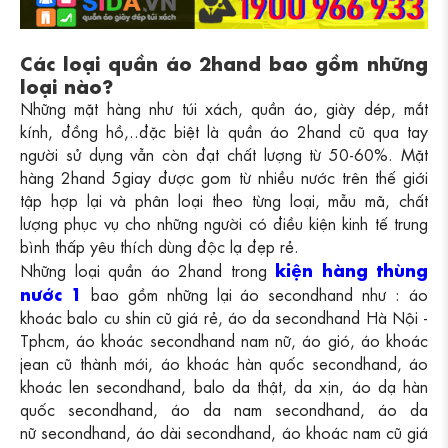
Các loại quần áo 2hand bao gồm những
loại nào?
Những mặt hàng như túi xách, quần áo, giày dép, mắt
kính, đồng hồ,..đặc biệt là quần áo 2hand cũ qua tay
người sử dụng vẫn còn đạt chất lượng từ 50-60%. Mặt
hàng 2hand 5giay được gom từ nhiều nước trên thế giới
tập hợp lại và phân loại theo từng loại, mẫu mã, chất
lượng phục vụ cho những người có điều kiện kinh tế trung
bình thấp yêu thích dùng độc lạ đẹp rẻ.
kiện hàng thùng
Những loại quần áo 2hand trong
nước 1
bao gồm những lại áo secondhand như : áo
khoác balo cu shin cũ giá rẻ, áo da secondhand Hà Nội -
Tphcm, áo khoác secondhand nam nữ, áo gió, áo khoác
jean cũ thành mới, áo khoác hàn quốc secondhand, áo
khoác len secondhand, balo da thật, da xịn, áo dạ hàn
quốc secondhand, áo da nam secondhand,
áo da
nữ secondhand,
áo dài secondhand, áo khoác nam cũ giá