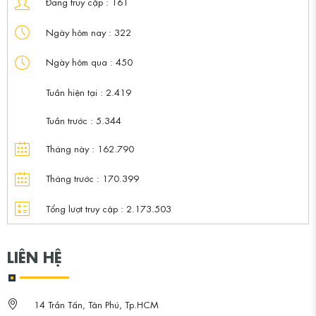
Đang truy cập :
161
Ngày hôm nay :
322
Ngày hôm qua :
450
Tuần hiện tại :
2.419
Tuần trước :
5.344
Tháng này :
162.790
Tháng trước :
170.399
Tổng lượt truy cập :
2.173.503
LIÊN HỆ
14 Trần Tấn, Tân Phú, Tp.HCM