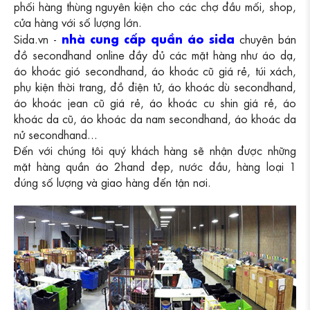
phối hàng thùng nguyên kiện cho các chợ đầu mối, shop,
cửa hàng với số lượng lớn.
nhà cung cấp quần áo sida
Sida.vn -
chuyên bán
đồ secondhand online đầy đủ các mặt hàng như áo dạ,
áo khoác gió secondhand, áo khoác cũ giá rẻ, túi xách,
phụ kiện thời trang, đồ điện tử, áo khoác dù secondhand,
áo khoác jean cũ giá rẻ, áo khoác cu shin giá rẻ, áo
khoác da cũ, áo khoác da nam secondhand, áo khoác da
nử secondhand...
Đến với chúng tôi quý khách hàng sẽ nhận được những
mặt hàng quần áo 2hand đẹp, nước đầu, hàng loại 1
đúng số lượng và giao hàng đến tận nơi.