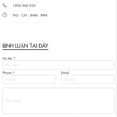
1900 966 933
TH2 - CN : 8AM - 8PM
BÌNH LUẬN TẠI ĐÂY
Họ tên
*
Phone
*
Email