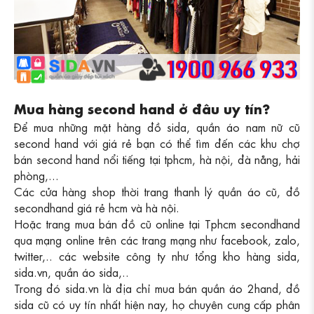
Mua hàng second hand ở đâu uy tín?
Để mua những mặt hàng đồ sida, quần áo nam nữ cũ
second hand với giá rẻ bạn có thể tìm đến các khu chợ
bán second hand nổi tiếng tại tphcm, hà nội, đà nẵng, hải
phòng,...
Các cửa hàng shop thời trang thanh lý quần áo cũ, đồ
secondhand giá rẻ hcm và hà nội.
Hoặc trang mua bán đồ cũ online tại
Tphcm secondhand
qua mạng online trên các trang mạng như facebook, zalo,
twitter,.. các website công ty như tổng kho hàng sida,
sida.vn, quần áo sida,..
Trong đó sida.vn là địa chỉ mua bán quần áo 2hand, đồ
sida cũ có uy tín nhất hiện nay, họ chuyên cung cấp phân