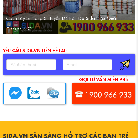
Cách Lấy Sỉ Hàng Si Tuyển Để Bán Đồ Sida Hiệu Quả
06/01/2021
SIDA.VN SẴN SÀNG HỖ TRỢ CÁC BẠN TRẺ