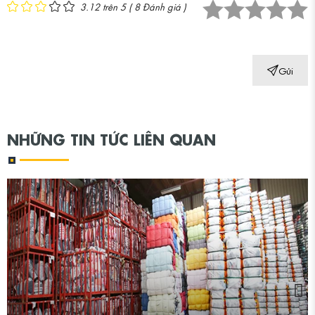
3.12 trên 5
(
8
Đánh giá )
1 star.
2 stars.
3 stars.
4 stars.
5 stars.
Gửi
NHỮNG TIN TỨC LIÊN QUAN